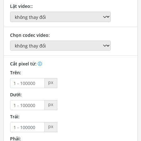
Lật video::
Chọn codec video:
Cắt pixel từ:
Trên:
px
Dưới:
px
Trái:
px
Phải: