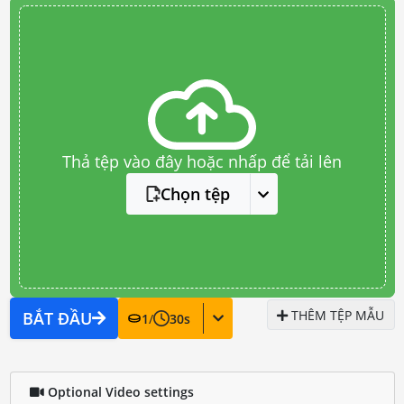
Thả tệp vào đây hoặc nhấp để tải lên
Chọn tệp
THÊM TỆP MẪU
BẮT ĐẦU
1
/
30
s
Optional Video settings