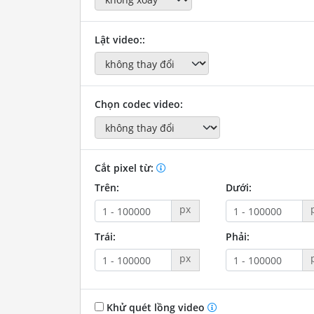
Lật video::
Chọn codec video:
Cắt pixel từ:
Trên:
Dưới:
px
Trái:
Phải:
px
Khử quét lồng video