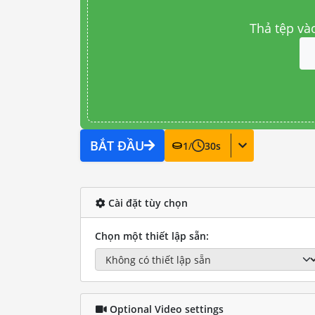
Thả tệp và
BẮT ĐẦU
1
/
30
s
Cài đặt tùy chọn
Chọn một thiết lập sẵn:
Optional Video settings