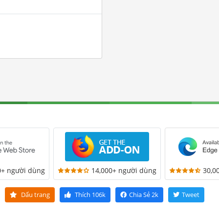
0+ người dùng
14,000+ người dùng
30,0
Dấu trang
Thích
106k
Chia Sẻ
2k
Tweet