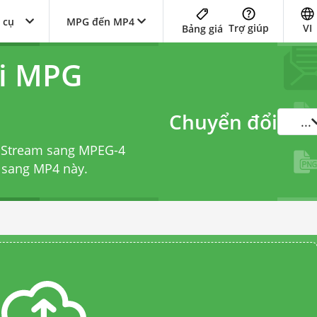
 cụ
MPG đến MP4
Trợ giúp
VI
Bảng giá
ổi MPG
Chuyển đổi
...
 Stream sang MPEG-4
 sang MP4
này.