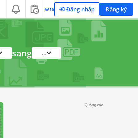
Đăng nhập
Đăng ký
16
sang
...
Quảng cáo